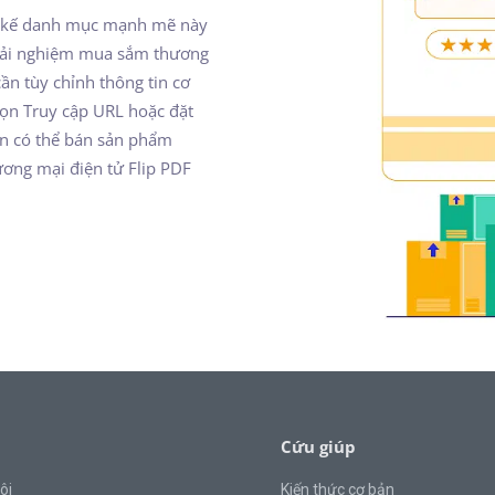
iết kế danh mục mạnh mẽ này
trải nghiệm mua sắm thương
ần tùy chỉnh thông tin cơ
họn Truy cập URL hoặc đặt
ạn có thể bán sản phẩm
ương mại điện tử Flip PDF
Cứu giúp
ôi
Kiến thức cơ bản