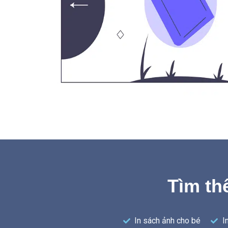
Tìm th
In sách ảnh cho bé
I